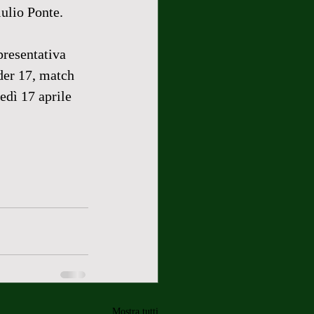
ulio Ponte.
presentativa 
der 17, match 
edì 17 aprile 
Mostra tutti