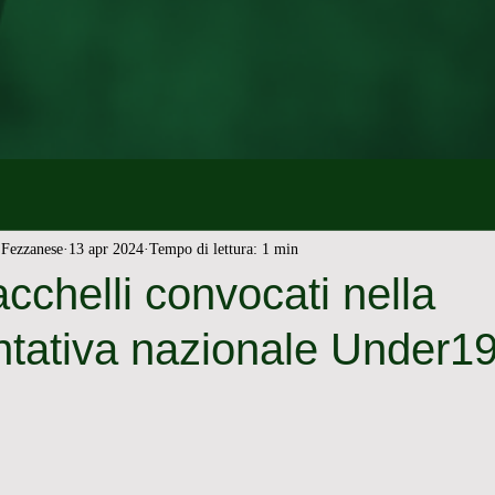
Fezzanese
13 apr 2024
Tempo di lettura: 1 min
acchelli convocati nella
ntativa nazionale Under1