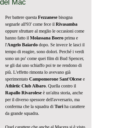
del Mac
Per battere questa 
Fezzanese
 bisogna 
segnarle all'93' come fece il 
Rivasamba
oppure sfruttare al meglio le occasioni come 
hanno fatto il 
Molassana Boero
 prima e 
l'
Angelo Baiardo
 dopo. Se invece le lasci il 
tempo di reagire, sono dolori. Perché i verdi 
sono un po' come quei film di Bud Spencer, 
se gli dai uno schiaffo poi te ne rendono di 
più. L'effetto rimonta lo avevano già 
sperimentato 
Campomorone Sant'Olcese
 e 
Athletic Club Albaro
. Quella contro il 
Rapallo Rivarolese
 è un'altra storia, anche 
per il diverso spessore dell'avversario, ma 
conferma che la squadra di 
Turi
 ha carattere 
da grande squadra. 
Quel carattere che anche al Macera si è visto 