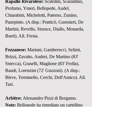
Rapallo Rivarolese:
 Scatolini, Scarantino, 
Profumo, Ymeri, Bellopede, Audel, 
Chiarabini, Michelotti, Paterno, Zunino, 
Panepinto. (A disp.: Pratticò, Guernieri, De 
Martini, Revello, Storace, Diallo, Monarda, 
Bueti). All. Fresia.
Fezzanese: 
Mariani, Gamberucci, Selimi, 
Brizzi, Zavatto, Andrei, De Martino (83' 
Smecca), Graselli, Maglione (83' Frolla), 
Baudi, Lorenzini (72' Guzzoni). (A disp.: 
Bleve, Terminello, Cerchi, Dell'Amico). All. 
Turi.
Arbitro: 
Alessandro Pizzi di Bergamo.
Note:
 Bellopede ha rimediato un cartellino 
rosso a fine partita