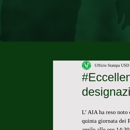
Ufficio Stampa USD 
#Eccelle
designazio
L’ AIA ha reso noto 
quinta giornata dei
aprile alle ore 14:3