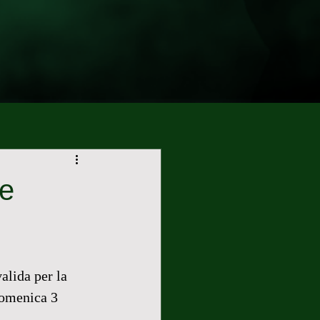
le
alida per la 
domenica 3 