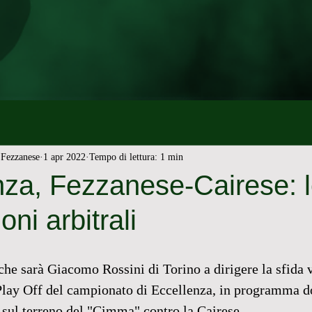
Fezzanese
1 apr 2022
Tempo di lettura: 1 min
nza, Fezzanese-Cairese: 
ni arbitrali
che sarà Giacomo Rossini di Torino a dirigere la sfida v
 Play Off del campionato di Eccellenza, in programma 
0 sul terreno del "Cimma" contro la Cairese.