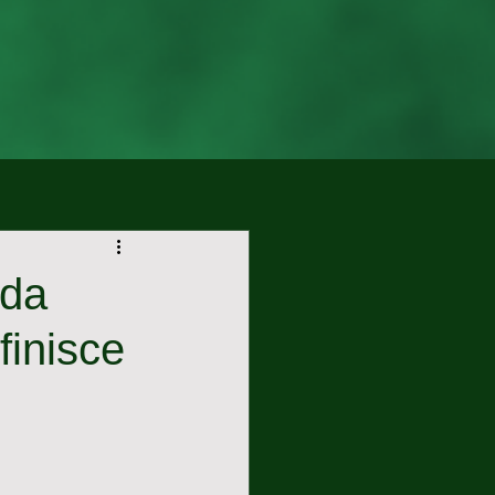
 da
finisce