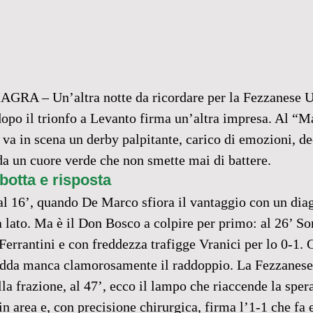
– Un’altra notte da ricordare per la Fezzanese Un
dopo il trionfo a Levanto firma un’altra impresa. Al “M
va in scena un derby palpitante, carico di emozioni, de
da un cuore verde che non smette mai di battere.
botta e risposta
al 16’, quando De Marco sfiora il vantaggio con un diag
a lato. Ma è il Don Bosco a colpire per primo: al 26’ 
 Ferrantini e con freddezza trafigge Vranici per lo 0-1. G
Zedda manca clamorosamente il raddoppio. La Fezzanese
lla frazione, al 47’, ecco il lampo che riaccende la sper
 in area e, con precisione chirurgica, firma l’1-1 che fa 