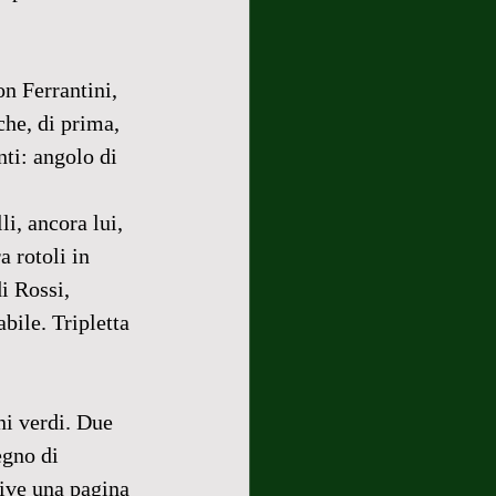
n Ferrantini, 
he, di prima, 
nti: angolo di 
i, ancora lui, 
 rotoli in 
i Rossi, 
bile. Tripletta 
ni verdi. Due 
egno di 
rive una pagina 