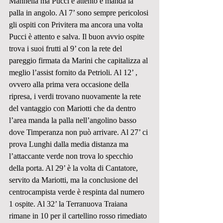
Mannella ma Pucci è attento e manda la 
palla in angolo. Al 7’ sono sempre pericolosi 
gli ospiti con Privitera ma ancora una volta 
Pucci è attento e salva. Il buon avvio ospite 
trova i suoi frutti al 9’ con la rete del 
pareggio firmata da Marini che capitalizza al 
meglio l’assist fornito da Petrioli. Al 12’ , 
ovvero alla prima vera occasione della 
ripresa, i verdi trovano nuovamente la rete 
del vantaggio con Mariotti che da dentro 
l’area manda la palla nell’angolino basso 
dove Timperanza non può arrivare. Al 27’ ci 
prova Lunghi dalla media distanza ma 
l’attaccante verde non trova lo specchio 
della porta. Al 29’ è la volta di Cantatore, 
servito da Mariotti, ma la conclusione del 
centrocampista verde è respinta dal numero 
1 ospite. Al 32’ la Terranuova Traiana 
rimane in 10 per il cartellino rosso rimediato 