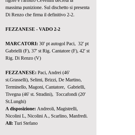
rigore e l'arbitro Cevenini decreta la 
massima punizione. Sul dischetto si presenta 
Di Renzo che firma il definitivo 2-2.
FEZZANESE - VADO 2-2
MARCATORI:
 30' pt autogol Paci,  32' pt  
Gabrielli (F), 37' st Rig. Cantatore (F), 42' st 
Rig. Di Renzo (V)
FEZZANESE:
 Paci, Andrei (46' 
st.Grasselli), Selimi, Brizzi, De Martino, 
Terminello, Magoni, Cantatore,  Gabrielli, 
Tivegna (46' st. Stradini),  Toccafondi (20' 
St.Lunghi)
A disposizione:
 Andreoli, Magistrelli, 
Nicolini L, Nicolini A., Scarlino, Manfredi.
All:
 Turi Stefano