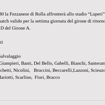
0 la Fezzanese di Rolla affronterà allo stadio “Luperi”
atch valido per la settima giornata del girone di ritorno
 D del Girone A.
ti 
Salvalaggio 
 Giampieri, Banti, Del Bello, Gabelli, Bianchi, Santera
hetti, Nicolini,   Bruccini, Beccarelli,Lazzoni, Scieuzo
riotti, Scarlino,  Fiori, Bracco 