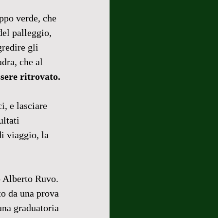
ppo verde, che 
del palleggio, 
redire gli 
adra, che al 
sere ritrovato.
i, e lasciare 
ltati 
 viaggio, la 
o Alberto Ruvo. 
to da una prova 
una graduatoria 