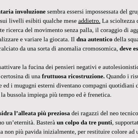
taria involuzione
 sembra essersi impossessata del gru
sui livelli esibiti qualche mese 
addietro.
 La scioltezza 
te ricerca del movimento senza palla, il coraggio di agg
lizzare e variare la giocata. Il 
dna autentico
 della squ
alciato da una sorta di anomalia cromosomica, 
deve es
attivare la fucina dei pensieri negativi e autolesionistic
 certosina di una 
fruttuosa ricostruzione. 
Quando i risu
e ed i mugugni esterni diventano compagni quotidiani di
e la bussola impiega più tempo ed è frenetica.
sidra l’alleata più preziosa
 dei ragazzi del neo tecnic
o un’eternità. Basterà 
un colpo da tre punti
, supporta
a non più pavida inizialmente, per restituire colore ad 