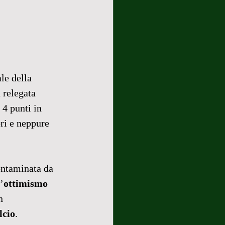
le della
 relegata 
 4 punti in 
ri e neppure 
ntaminata da 
’
ottimismo 
n 
lcio
. 