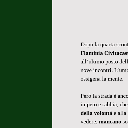
Dopo la quarta sconf
Flaminia Civitacast
all’ultimo posto del
nove incontri. L’umo
ossigena la mente.
Però la strada è anc
impeto e rabbia, che
della volontà 
e alla 
vedere, 
mancano
 so