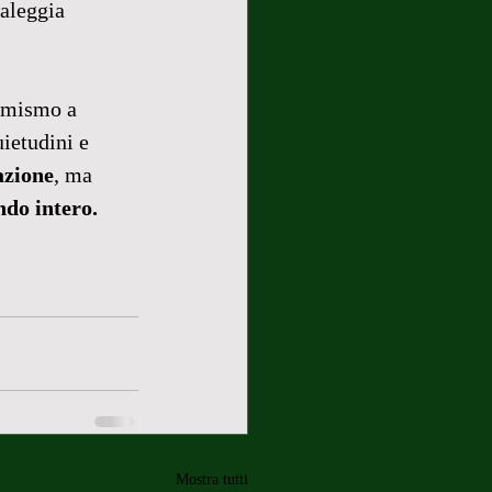
aleggia 
timismo a 
ietudini e 
azione
, ma 
ndo intero.
Mostra tutti