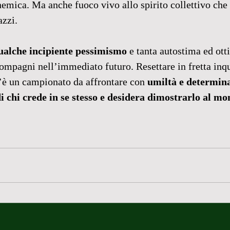
mica. Ma anche fuoco vivo allo spirito collettivo che 
azzi.
ualche incipiente pessimismo
 e tanta autostima ed ot
ompagni nell’immediato futuro. Resettare in fretta inqu
 C’è un campionato da affrontare con 
umiltà e determin
di chi crede in se stesso e desidera dimostrarlo al mo