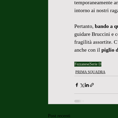
temporaneamente ane
intorno ai nostri rag
Pertanto, 
bando a q
guidare Bruccini e c
fragilità assortite.
anche con il 
piglio 
Fezzanese
Serie D
PRIMA SQUADRA
Post recenti