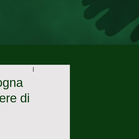
sogna
ere di