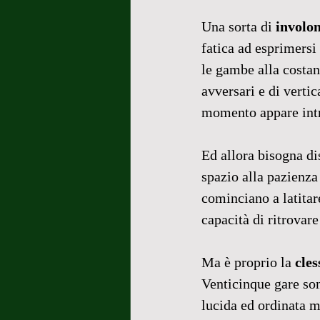
Una sorta di 
involon
fatica ad esprimersi 
le gambe alla costan
avversari e di vertica
momento appare intr
Ed allora bisogna dis
spazio alla pazienza
cominciano a latitar
capacità di ritrovar
Ma è proprio la 
cles
Venticinque gare son
lucida ed ordinata m