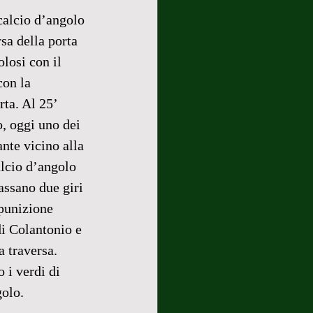
calcio d’angolo 
sa della porta 
losi con il 
con la 
ta. Al 25’ 
, oggi uno dei 
nte vicino alla 
lcio d’angolo 
assano due giri 
 punizione 
i Colantonio e 
a traversa. 
 i verdi di 
olo. 