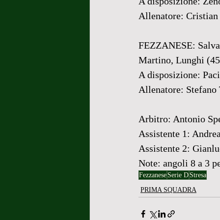
A disposizione: Zeno
Allenatore: Cristian
FEZZANESE: Salvalag
Martino, Lunghi (45’
A disposizione: Paci,
Allenatore: Stefano 
Arbitro: Antonio Spe
Assistente 1: Andre
Assistente 2: Gianl
Note: angoli 8 a 3 p
Fezzanese
Serie D
Stresa
PRIMA SQUADRA