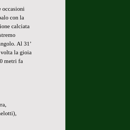
e occasioni 
palo con la 
ione calciata 
estremo 
angolo. Al 31’ 
volta la gioia 
0 metri fa 
ra, 
lotti), 