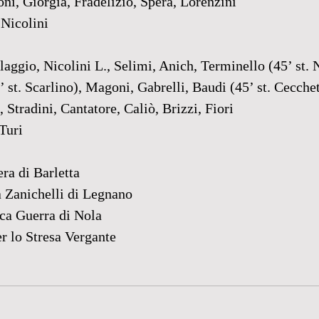
ni, Giorgia, Fradelizio, Spera, Lorenzini
 Nicolini
gio, Nicolini L., Selimi, Anich, Terminello (45’ st. N
 st. Scarlino), Magoni, Gabrelli, Baudi (45’ st. Cecchet
 Stradini, Cantatore, Caliò, Brizzi, Fiori
Turi
ra di Barletta
a Zanichelli di Legnano
uca Guerra di Nola
er lo Stresa Vergante