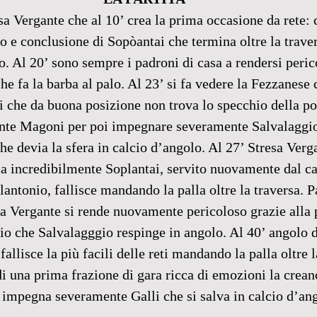
sa Vergante che al 10’ crea la prima occasione da rete: 
o e conclusione di Sopòantai che termina oltre la traver
o. Al 20’ sono sempre i padroni di casa a rendersi perico
e fa la barba al palo. Al 23’ si fa vedere la Fezzanese 
 che da buona posizione non trova lo specchio della por
ente Magoni per poi impegnare severamente Salvalaggio
he devia la sfera in calcio d’angolo. Al 27’ Stresa Verga
a incredibilmente Soplantai, servito nuovamente dal ca
lantonio, fallisce mandando la palla oltre la traversa. P
esa Vergante si rende nuovamente pericoloso grazie alla
io che Salvalagggio respinge in angolo. Al 40’ angolo d
fallisce la più facili delle reti mandando la palla oltre l
 una prima frazione di gara ricca di emozioni la creano
impegna severamente Galli che si salva in calcio d’ang