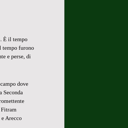
. È il tempo 
el tempo furono 
te e perse, di 
n campo dove 
lla Seconda 
romettente 
a Fitram 
 e Arecco 