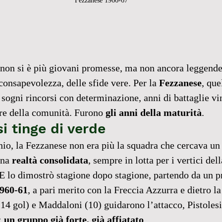
Fezzanese 1966-67
 non si è più giovani promesse, ma non ancora leggende
 consapevolezza, delle sfide vere. Per la 
Fezzanese
, qu
 sogni rincorsi con determinazione, anni di battaglie vin
re della comunità. Furono 
gli anni della maturità
.
si tinge di verde
nio, la Fezzanese non era più la squadra che cercava u
na 
realtà consolidata
, sempre in lotta per i vertici de
E lo dimostrò stagione dopo stagione, partendo da un p
1960-61
, a pari merito con la Freccia Azzurra e dietro l
14 gol) e Maddaloni (10) guidarono l’attacco, Pistolesi
: 
un gruppo già forte, già affiatato
.