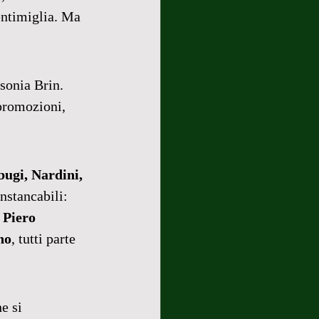
entimiglia. Ma 
usonia Brin. 
promozioni, 
ugi, Nardini, 
instancabili: 
 Piero 
no
, tutti parte 
he si 