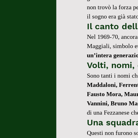
non trovò la forza p
il sogno era già stat
Il canto del
Nel 1969-70, ancora 
Maggiali, simbolo et
un’intera generazio
Volti, nomi,
Sono tanti i nomi ch
Maddaloni, Ferrent
Fausto Mora, Mauro
Vannini, Bruno Mag
di una Fezzanese ch
Una squadra
Questi non furono so