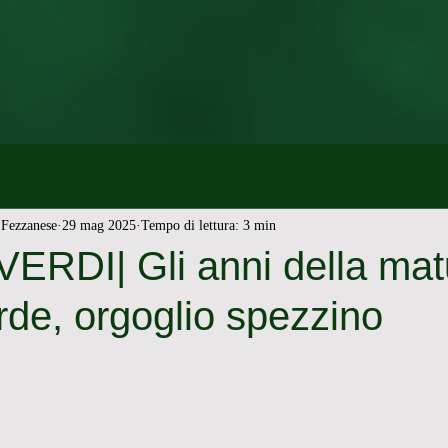
Fezzanese
29 mag 2025
Tempo di lettura: 3 min
RDI| Gli anni della matu
de, orgoglio spezzino