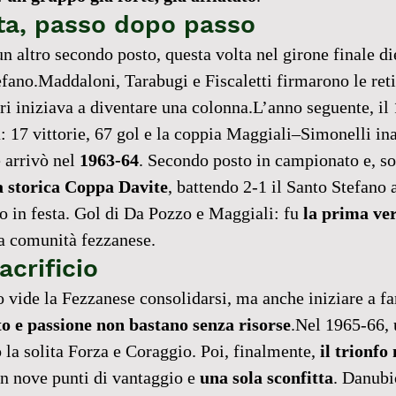
tta, passo dopo passo
n altro secondo posto, questa volta nel girone finale die
fano.Maddaloni, Tarabugi e Fiscaletti firmarono le reti
i iniziava a diventare una colonna.L’anno seguente, il 
: 17 vittorie, 67 gol e la coppia Maggiali–Simonelli ina
arrivò nel 
1963-64
. Secondo posto in campionato e, sop
a storica Coppa Davite
, battendo 2-1 il Santo Stefano a
o in festa. Gol di Da Pozzo e Maggiali: fu 
la prima ver
la comunità fezzanese.
acrificio
o vide la Fezzanese consolidarsi, ma anche iniziare a far
to e passione non bastano senza risorse
.Nel 1965-66, 
 la solita Forza e Coraggio. Poi, finalmente, 
il trionfo
n nove punti di vantaggio e 
una sola sconfitta
. Danubi