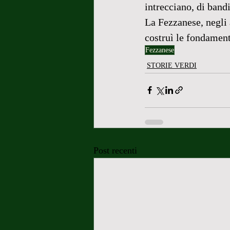
intrecciano, di band
La Fezzanese, negli 
costruì le fondament
Fezzanese
STORIE VERDI
Post recenti