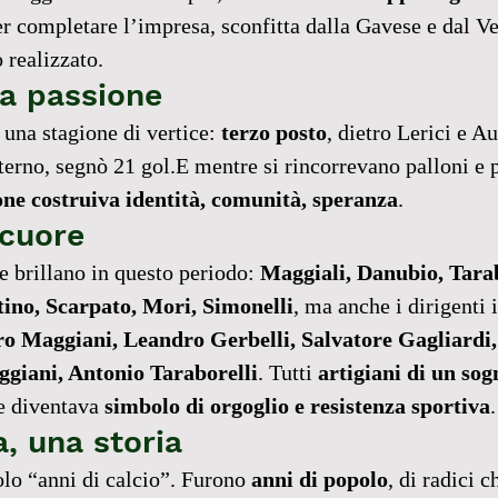
er completare l’impresa, sconfitta dalla Gavese e dal V
o realizzato.
la passione
una stagione di vertice: 
terzo posto
, dietro Lerici e A
erno, segnò 21 gol.E mentre si rincorrevano palloni e 
ne costruiva identità, comunità, speranza
.
 cuore
e brillano in questo periodo: 
Maggiali, Danubio, Tarab
ino, Scarpato, Mori, Simonelli
, ma anche i dirigenti 
 Maggiani, Leandro Gerbelli, Salvatore Gagliardi,
giani, Antonio Taraborelli
. Tutti 
artigiani di un sog
e diventava 
simbolo di orgoglio e resistenza sportiva
.
, una storia
lo “anni di calcio”. Furono 
anni di popolo
, di radici c