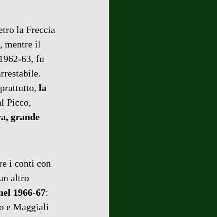
tro la Freccia 
, mentre il 
1962-63, fu 
rrestabile.
rattutto, 
la 
l Picco, 
a, grande 
e i conti con 
un altro 
 nel 1966-67
: 
o e Maggiali 