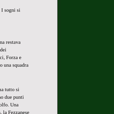
. I sogni si 
na restava 
dei 
i, Forza e 
no una squadra 
 tutto si 
no due punti 
Golfo. Una 
a
, la Fezzanese 