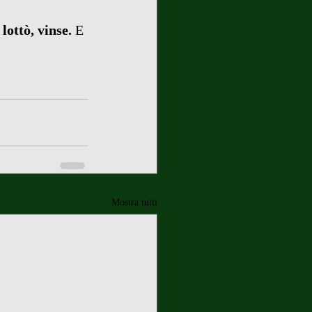
lottò, vinse. 
E 
Mostra tutti