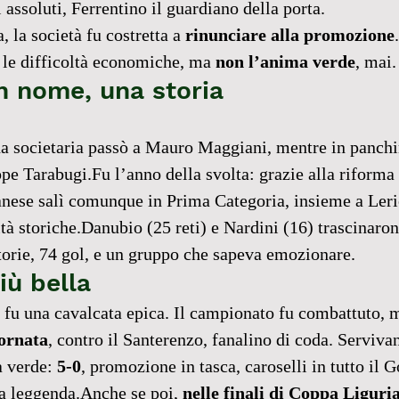
 assoluti, Ferrentino il guardiano della porta.
 la società fu costretta a 
rinunciare alla promozione
 le difficoltà economiche, ma 
non l’anima verde
, mai.
un nome, una storia
da societaria passò a Mauro Maggiani, mentre in panchi
ppe Tarabugi.Fu l’anno della svolta: grazie alla riforma 
nese salì comunque in Prima Categoria, insieme a Leric
ltà storiche.Danubio (25 reti) e Nardini (16) trascinaro
ttorie, 74 gol, e un gruppo che sapeva emozionare.
iù bella
fu una cavalcata epica. Il campionato fu combattuto, ma
iornata
, contro il Santerenzo, fanalino di coda. Serviva
a verde: 
5-0
, promozione in tasca, caroselli in tutto il 
la leggenda.Anche se poi, 
nelle finali di Coppa Liguri