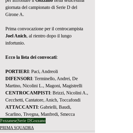
per affrontare il 
Gozzano
 nella sedicesima 
giornata del campionato di Serie D del 
Girone A.
Prima convocazione per il centrocampista 
Joel Anich
, al rientro dopo il lungo 
infortunio.
Ecco la lista dei convocati
:
PORTIERI
: Paci, Andreoli
DIFENSORI
: Terminello, Andrei, De 
Martino, Nicolini L., Magoni, Magistrelli
CENTROCAMPISTI
: Brizzi, Nicolini A., 
Cecchetti, Cantatore, Anich, Toccafondi
ATTACCANTI
: Gabrielli, Baudi, 
Scarlino, Tivegna, Manfredi, Smecca
Fezzanese
Serie D
Gozzano
PRIMA SQUADRA