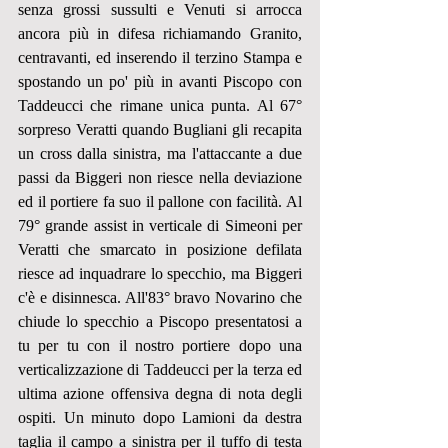
senza grossi sussulti e Venuti si arrocca 
ancora più in difesa richiamando Granito, 
centravanti, ed inserendo il terzino Stampa e 
spostando un po' più in avanti Piscopo con 
Taddeucci che rimane unica punta. Al 67° 
sorpreso Veratti quando Bugliani gli recapita 
un cross dalla sinistra, ma l'attaccante a due 
passi da Biggeri non riesce nella deviazione 
ed il portiere fa suo il pallone con facilità. Al 
79° grande assist in verticale di Simeoni per 
Veratti che smarcato in posizione defilata 
riesce ad inquadrare lo specchio, ma Biggeri 
c'è e disinnesca. All'83° bravo Novarino che 
chiude lo specchio a Piscopo presentatosi a 
tu per tu con il nostro portiere dopo una 
verticalizzazione di Taddeucci per la terza ed 
ultima azione offensiva degna di nota degli 
ospiti. Un minuto dopo Lamioni da destra 
taglia il campo a sinistra per il tuffo di testa 