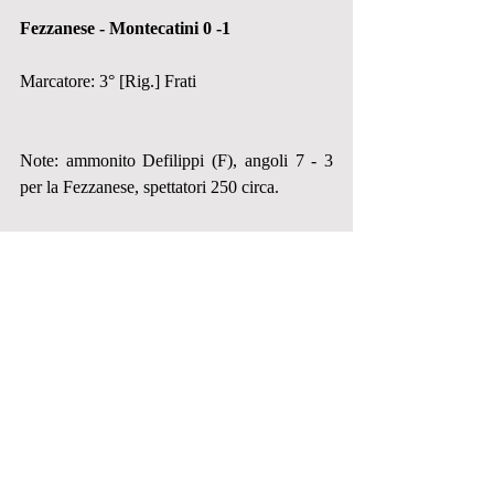
Fezzanese - Montecatini 0 -1
Marcatore: 3° [Rig.] Frati
Note: ammonito Defilippi (F), angoli 7 - 3 
per la Fezzanese, spettatori 250 circa.
Fezzanese
 (4 - 3 - 1 - 2): Novarino, Cito, 
Bugliani, Simeoni (80° Lorieri), Defilippi, 
De Marino, Cupini (60° Cragno), Frateschi, 
Veratti, Baudi, Pondaco (51° Lamioni). All. 
Pierini
A disp.: Otranto Godano, Ferri, Delvigo, 
Nardi.
Montecatini
 (5 - 3 - 2): Biggeri, Vettori, 