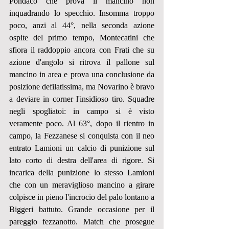
Pondaco che prova il mancino non 
inquadrando lo specchio. Insomma troppo 
poco, anzi al 44°, nella seconda azione 
ospite del primo tempo, Montecatini che 
sfiora il raddoppio ancora con Frati che su 
azione d'angolo si ritrova il pallone sul 
mancino in area e prova una conclusione da 
posizione defilatissima, ma Novarino è bravo 
a deviare in corner l'insidioso tiro. Squadre 
negli spogliatoi: in campo si è visto 
veramente poco. Al 63°, dopo il rientro in 
campo, la Fezzanese si conquista con il neo 
entrato Lamioni un calcio di punizione sul 
lato corto di destra dell'area di rigore. Si 
incarica della punizione lo stesso Lamioni 
che con un meraviglioso mancino a girare 
colpisce in pieno l'incrocio del palo lontano a 
Biggeri battuto. Grande occasione per il 
pareggio fezzanotto. Match che prosegue 