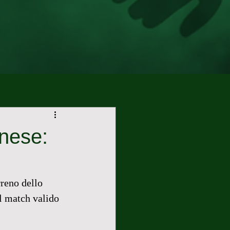
nese:
reno dello 
el match valido 