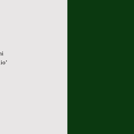
ni
lio’