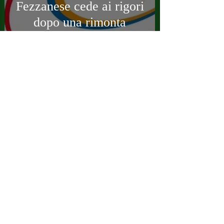
Fezzanese cede ai rigori
dopo una rimonta
incredibile
Ufficio Stampa USD Fezzanese
29 ago 2018
PRIMA SQUADRA
Coppa Italia, disposto
l'anticipo per Fezzanese
- Lavagnese